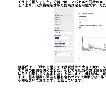
てうまく回りました。分析では、ノバセルが同社のニ
とにより、天気情報を含めた効果測定も可能です。ただ、
渡部氏は、「晴れと雨とでは投資効率が大きく変わっ
で予算の削減を決めました。それでも担当の方は嫌な
に考え対応してくれました」と話します。最終的に、前
まは、基本指標に天気を重ね合わせたCM効果分析に取
ら種をまいておきます」と話しています。