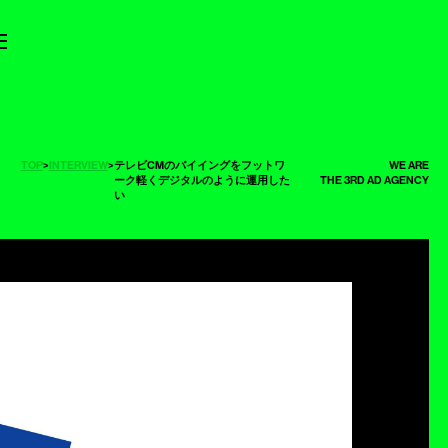
TOP
>
INTERVIEW
>
テレビCMのバイイングをフットワ
WE ARE
ーク軽くデジタルのように運用した
THE 3RD AD AGENCY
い
ー