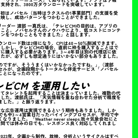
支持され、3800万ダウンロードを突破しています。
当初はノバセル（当時はラクスルの1事業部門）の支援を受
放映し、成功パターンをつかむことができました。
ーダー 渡部 一真氏は、「テレビCMの目的は、アプリの
くこと。ノバセルさんのノウハウにより、低コストにコンテ
ーンをつかむこともできました」と話します。
ンロード数は2倍になり、CPIは40～50％削減できます。
しかし、テレビCMの場合、直前に枠を購入することはで
に購入する必要があります。3～4年目は別の代理店に依
したが、必ずしも想定通りにはいかない部分もありました。
のですが、そううまくはいかなかったですね。」（渡部
セルが、企画段階からトータルな伴走サービス「ノバセル
ことになったのです。
ビCM を運用したい
めてタレントを起用することは決まっていました。複数の代
ました。渡部氏は、「天気情報を重ね合わせた分析で精度を
ました。」と振り返ります。
軟な広告運用は実現できるという期待もありました。しか
でも中3～4営業日だったバイイングプロセスが、平均で中
た。「Weather never sleeps.我々気象会社にと
世間では休みの日でも、レスポンス良く対応してくれまし
023年、企画から制作、放映、分析というサイクルはすべ