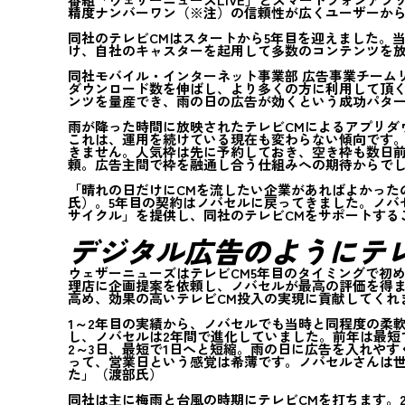
精度ナンバーワン（※注）の信頼性が広くユーザーから
同社のテレビCMはスタートから5年目を迎えました。
け、自社のキャスターを起用して多数のコンテンツを
同社モバイル・インターネット事業部 広告事業チームリ
ダウンロード数を伸ばし、より多くの方に利用して頂
ンツを量産でき、雨の日の広告が効くという成功パタ
雨が降った時間に放映されたテレビCMによるアプリダウ
これは、運用を続けている現在も変わらない傾向です。
きません。人気枠は先に予約しておき、空き枠も数日前
頼。広告主間で枠を融通し合う仕組みへの期待からで
「晴れの日だけにCMを流したい企業があればよかった
氏）。5年目の契約はノバセルに戻ってきました。ノバ
サイクル」を提供し、同社のテレビCMをサポートする
デジタル広告のようにテレ
ウェザーニューズはテレビCM5年目のタイミングで初
理店に企画提案を依頼し、ノバセルが最高の評価を得
高め、効果の高いテレビCM投入の実現に貢献してくれ
1～2年目の実績から、ノバセルでも当時と同程度の柔
し、ノバセルは2年間で進化していました。前年は最短
2～3日、最短で1日へと短縮。雨の日に広告を入れやすくなりまし
って、営業日という感覚は希薄です。ノバセルさんは
た」（渡部氏）
同社は主に梅雨と台風の時期にテレビCMを打ちます。2