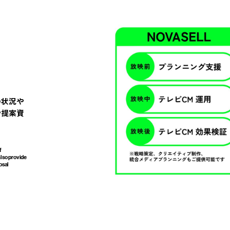
の状況や
や提案資
f
also provide
osal