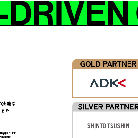
-DRIVEN
の実施な
えるた
ing joint PR
inuously