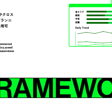
やクロス
プランニ
活用可
 commercial
cs, as well
rsuasiveness
FRAMEWO