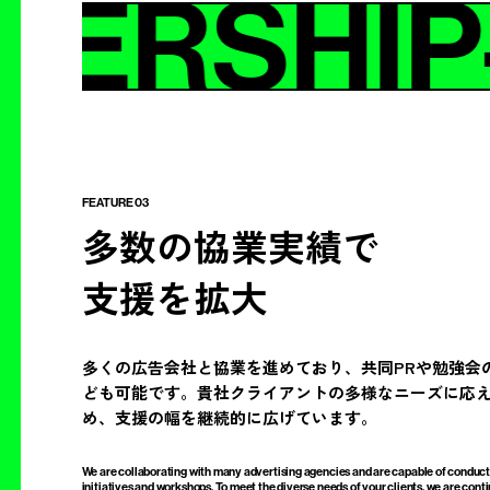
NERSHIP
FEATURE 03
多数の協業実績で
支援を拡大
多くの広告会社と協業を進めており、共同PRや勉強会
ども可能です。貴社クライアントの多様なニーズに応
め、支援の幅を継続的に広げています。
We are collaborating with many advertising agencies and are capable of conduct
initiatives and workshops. To meet the diverse needs of your clients, we are cont