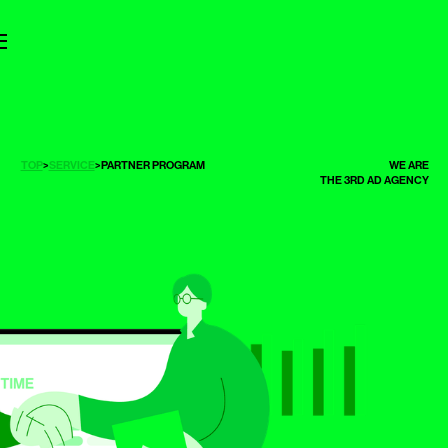
TOP
>
SERVICE
>
PARTNER PROGRAM
WE ARE
THE 3RD AD AGENCY