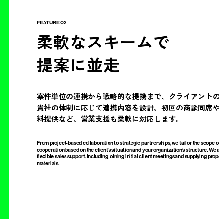
FEATURE 02
柔軟なスキームで
提案に並走
案件単位の連携から戦略的な提携まで、クライアント
貴社の体制に応じて連携内容を設計。初回の商談同席
料提供など、営業支援も柔軟に対応します。
From project-based collaboration to strategic partnerships, we tailor the scope o
cooperation based on the client’s situation and your organization’s structure. We 
flexible sales support, including joining initial client meetings and supplying prop
materials.