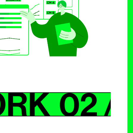
RK
02 /