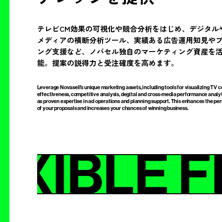
テレビCM効果の可視化や競合分析をはじめ、デジタル
メディアの横断分析ツール、実績ある広告運用知見や
ング支援など、ノバセル独自のマーケティング資産を
能。提案の説得力と受注確度を高めます。
Leverage Novasell’s unique marketing assets, including tools for visualizing TV
effectiveness, competitive analysis, degital and cross-media performance analyti
as proven expertise in ad operations and planning support. This enhances the pe
of your proposals and increases your chances of winning business.
EXIBLE 