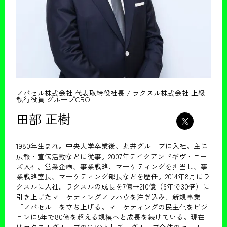
ノバセル株式会社 代表取締役社長 / ラクスル株式会社 上級
執行役員 グループCRO
田部 正樹
1980年生まれ。中央大学卒業後、丸井グループに入社。主に
広報・宣伝活動などに従事。2007年テイクアンドギヴ・ニー
ズ入社。営業企画、事業戦略、マーケティングを担当し、事
業戦略室長、マーケティング部長などを歴任。2014年8月にラ
クスルに入社。ラクスルの成長を7億→210億（6年で30倍）に
引き上げたマーケティングノウハウを注ぎ込み、新規事業
「ノバセル」を立ち上げる。マーケティングの民主化をビジ
ョンに5年で80億を超える規模へと成長を続けている。現在
はラクスルグループのCROとして、グループ全体のセール