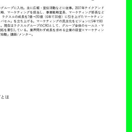
井グループに入社。主に広報・宣伝活動などに従事。2007年テイクアンド
戦略、マーケティングを担当し、事業戦略室長、マーケティング部長など
社。ラクスルの成長を7億→210億（6年で30倍）に引き上げたマーケティン
バセル」を立ち上げる。マーケティングの民主化をビジョンに5年で80
。現在はラクスルグループのCROとして、グループ全体のセールス・マ
開拓を牽引している。業界問わず成長を求める企業の経営×マーケティン
始動」講師/メンター。
グとは