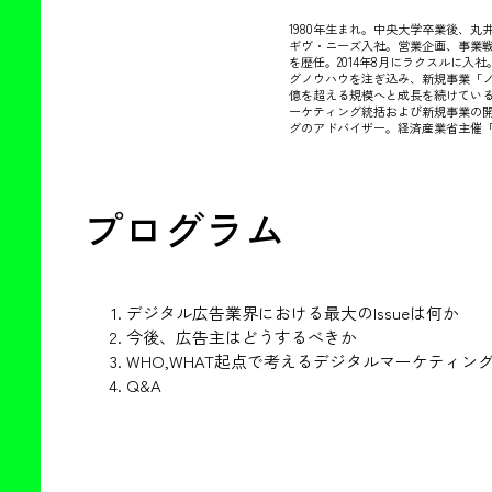
1980年生まれ。中央大学卒業後、丸
ギヴ・ニーズ入社。営業企画、事業
を歴任。2014年8月にラクスルに入
グノウハウを注ぎ込み、新規事業「ノ
億を超える規模へと成長を続けている
ーケティング統括および新規事業の
グのアドバイザー。経済産業省主催「
プログラム
デジタル広告業界における最大のIssueは何か
今後、広告主はどうするべきか
WHO,WHAT起点で考えるデジタルマーケティン
Q&A