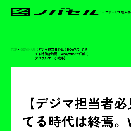
トップ
サービス
導入事
TOP
>
>
SEMINAR
【デジマ担当者必見！HOWだけで勝
てる時代は終焉。Who, Whatで紐解く
デジタルマーケ戦略】
【デジマ担当者必
てる時代は終焉。Wh