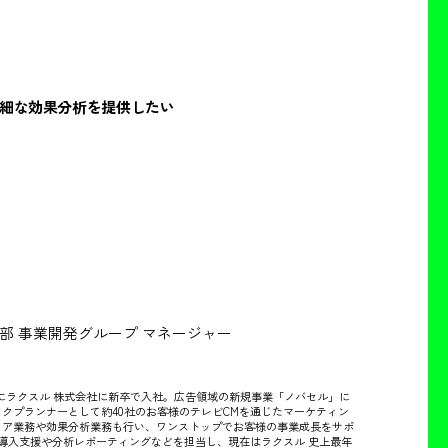
詳細な効果分析を提供したい
部 事業開発グループ マネージャー
4月にラクスル 株式会社に新卒で入社。広告領域の新規事業「ノバセル」に
クプランナーとして約40社のお客様のテレビCMを通じたマーケティン
ィア業務や効果分析業務も行い、ワンストップでお客様の事業成長をサポ
の導入支援や分析レポーティングなどを担当し、現在はラクスル 史上最年