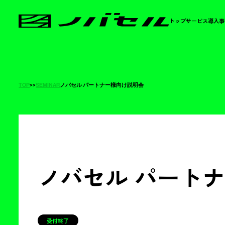
トップ
サービス
導入事
TOP
>
>
SEMINAR
ノバセル パートナー様向け説明会
ノバセル パート
受付終了