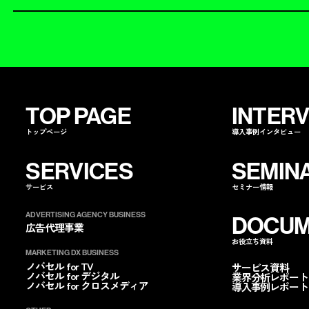
TOP PAGE
INTER
トップページ
導入事例インタビュー
SERVICES
SEMIN
サービス
セミナー情報
ADVERTISING AGENCY BUSINESS
DOCUM
広告代理事業
お役立ち資料
ノバセルを
指名する
ノバセルを
コ
MARKETING DX BUSINESS
ノバセル for TV
サービス資料
ノバセル for デジタル
業界分析レポート
ノバセル for クロスメディア
導入事例レポート