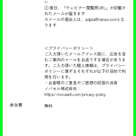
い
② 後日、「ウェビナー閲覧用URL」が記載さ
れたメールが届きます
※メールの差出人は、adpla@raksul.comとな
ります
＜プライバシーポリシー＞
ご入力頂いたメールアドレス宛に、広告を含
むご案内のメールをお送りする場合がありま
す。ご入力頂いた個人情報は、プライバシー
ポリシーに準ずるそれぞれが以下の目的で利
用を行います。
・お客様のご意見やご感想の回答の共有
ノバセル株式会社：
https://novasell.com/privacy-policy
参加費
無料