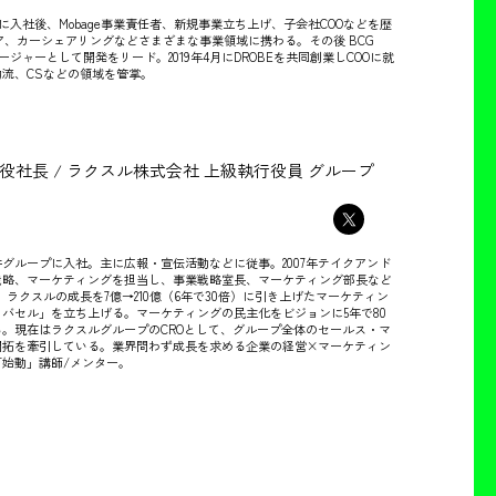
ーに入社後、Mobage事業責任者、新規事業立ち上げ、子会社COOなどを歴
ア、カーシェアリングなどさまざまな事業領域に携わる。その後 BCG
ダクトマネージャーとして開発をリード。2019年4月にDROBEを共同創業しCOOに就
流、CSなどの領域を管掌。
役社長 / ラクスル株式会社 上級執行役員 グループ
井グループに入社。主に広報・宣伝活動などに従事。2007年テイクアンド
戦略、マーケティングを担当し、事業戦略室長、マーケティング部長など
社。ラクスルの成長を7億→210億（6年で30倍）に引き上げたマーケティン
バセル」を立ち上げる。マーケティングの民主化をビジョンに5年で80
。現在はラクスルグループのCROとして、グループ全体のセールス・マ
開拓を牽引している。業界問わず成長を求める企業の経営×マーケティン
始動」講師/メンター。