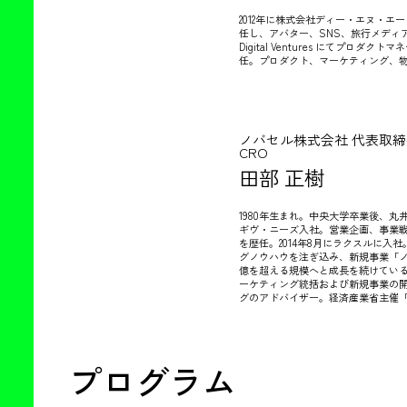
2012年に株式会社ディー・エヌ・エ
任し、アバター、SNS、旅行メディ
Digital Ventures にてプロ
任。プロダクト、マーケティング、物
ノバセル株式会社 代表取締
CRO
田部 正樹
1980年生まれ。中央大学卒業後、丸
ギヴ・ニーズ入社。営業企画、事業
を歴任。2014年8月にラクスルに入
グノウハウを注ぎ込み、新規事業「ノ
億を超える規模へと成長を続けている
ーケティング統括および新規事業の
グのアドバイザー。経済産業省主催「
プログラム