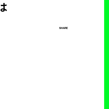
は
SHARE