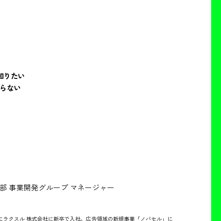
知りたい
らない
部 事業開発グループ マネージャー
4月にラクスル 株式会社に新卒で入社。広告領域の新規事業「ノバセル」に