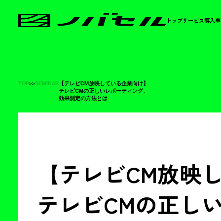
トップ
サービス
導入事
TOP
>
>
SEMINAR
【テレビCM放映している企業向け】
テレビCMの正しいレポーティング、
効果測定の方法とは
【テレビCM放映
テレビCMの正し