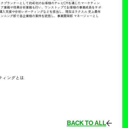
クプランナーとして約40社のお客様のテレビCMを通じたマーケティン
ィア業務や効果分析業務も行い、ワンストップでお客様の事業成長をサポ
の導入支援や分析レポーティングなどを担当し、現在はラクスル 史上最年
ンニング部で各企業様の案件を統括し、事業開発部 マネージャーとし
ケティングとは
BACK TO ALL