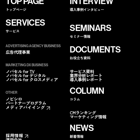
TOP PAGE
INTERVIEW
トップページ
導入事例インタビュー
SERVICES
SEMINARS
サービス
セミナー情報
ADVERTISING AGENCY BUSINESS
DOCUMENTS
広告代理事業
お役立ち資料
MARKETING DX BUSINESS
サービス資料
ノバセル for TV
業界分析レポート
ノバセル for デジタル
導入事例レポート
ノバセル for クロスメディア
COLUMN
OTHER
ノビシロ
コラム
パートナープログラム
メディアバイイング
CMランキング
マーケティング情報
NEWS
採用情報
新着情報
運営会社