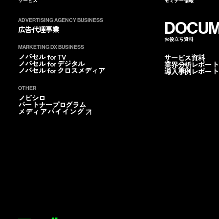
サービス
セミナー情報
ADVERTISING AGENCY BUSINESS
DOCUM
広告代理事業
お役立ち資料
ノバセルを
指名する
ノバセルを
コ
MARKETING DX BUSINESS
ノバセル for TV
サービス資料
ノバセル for デジタル
業界分析レポート
ノバセル for クロスメディア
導入事例レポート
OTHER
ノビシロ
パートナープログラム
メディアバイイング