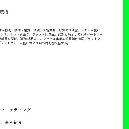
ア統括
生産技術、調達・購買、通関、工場立ち上げおよび経営、システム設計
ンサルタントを経て、ラクスルに参画。SCM担当として印刷パートナー
部長を歴任。2019年5月より、ノバセル事業本部長補佐兼同プラットフ
プラットフォーム設計および対外均衡を担当する。
のマーケティング
方、事例紹介