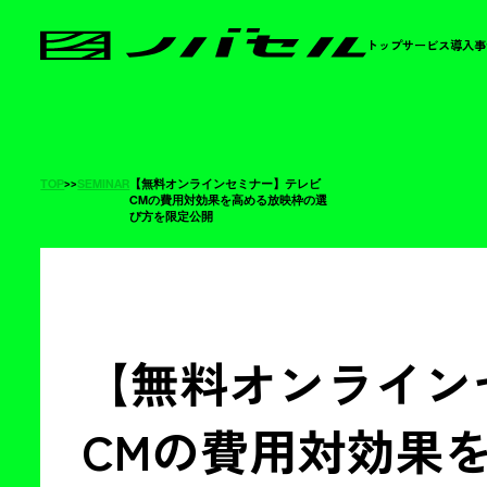
トップ
サービス
導入事
TOP
>
>
SEMINAR
【無料オンラインセミナー】テレビ
CMの費用対効果を高める放映枠の選
び方を限定公開
【無料オンライン
CMの費用対効果