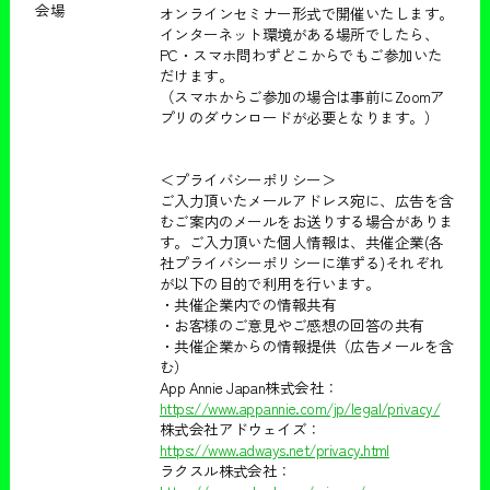
会場
オンラインセミナー形式で開催いたします。
インターネット環境がある場所でしたら、
PC・スマホ問わずどこからでもご参加いた
だけます。
（スマホからご参加の場合は事前にZoomア
プリのダウンロードが必要となります。）
＜プライバシーポリシー＞
ご入力頂いたメールアドレス宛に、広告を含
むご案内のメールをお送りする場合がありま
す。ご入力頂いた個人情報は、共催企業(各
社プライバシーポリシーに準ずる)それぞれ
が以下の目的で利用を行います。
・共催企業内での情報共有
・お客様のご意見やご感想の回答の共有
・共催企業からの情報提供（広告メールを含
む）
App Annie Japan株式会社：
https://www.appannie.com/jp/legal/privacy/
株式会社アドウェイズ：
https://www.adways.net/privacy.html
ラクスル株式会社：