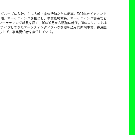
井グループに入社。主に広報・宣伝活動などに従事。2007年テイクアンド
戦略、マーケティングを担当し、事業戦略室長、マーケティング部長など
マーケティング部長を経て、16年10月から現職に就任。18年より、これま
ドライブしてきたマーケティングノウハウを詰め込んだ新規事業、運用型
ち上げ、事業責任者を兼任している。
は