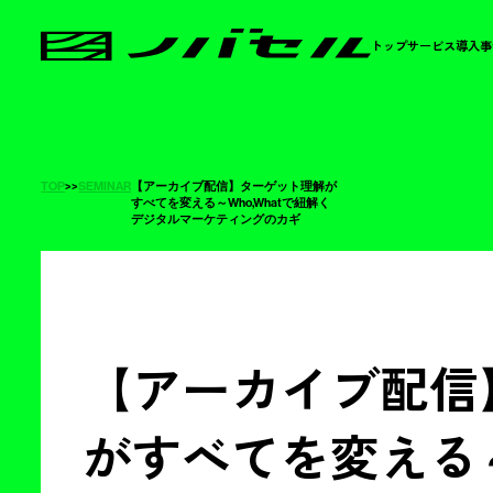
トップ
サービス
導入事
TOP
>
>
SEMINAR
【アーカイブ配信】ターゲット理解が
すべてを変える～Who,Whatで紐解く
デジタルマーケティングのカギ
【アーカイブ配信
がすべてを変える～W