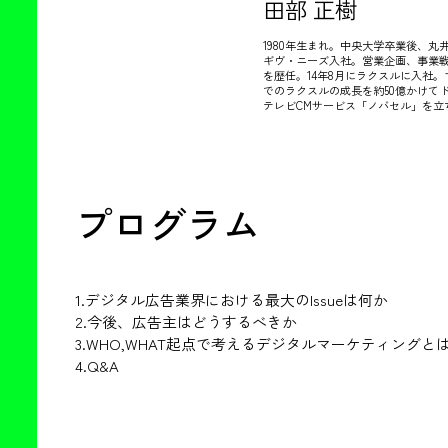
田部 正樹
1980年生まれ。中央大学卒業後、丸
ギヴ・ニーズ入社。営業企画、事業
を歴任。14年8月にラクスルに入社。
でのラクスルの成長を約50億かけて
テレビCMサービス「ノバセル」を立
プログラム
1.デジタル広告業界における最大のIssueは何か
2.今後、広告主はどうするべきか
3.WHO,WHAT起点で考えるデジタルマーケティングと
4.Q&A