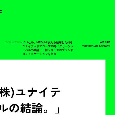
TOP
>
NEWS
>
ノバセル、MEGUMIさんを起用した(株)
WE ARE
ユナイテッドアローズ25冬「グリーンレ
THE 3RD AD AGENCY
ーベルの結論。」新シリーズのブランド
コミュニケーションを担当
(株)ユナイテ
ベルの結論。」