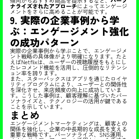
傾向からおすすめ商品を提示するなど、
パーソ
ナライズされたアプローチ
によってエンゲージ
メントをさらに高めることが可能です。
9. 実際の企業事例から学
ぶ：エンゲージメント強化
の成功パターン
実際の企業事例から学ぶことで、エンゲージメ
ント戦略の具体像がより明確になります。たと
えばNetflixは、ユーザーの視聴履歴をもとにし
たレコメンド機能を活用し、圧倒的なリテンシ
ョン率を誇ります。
また、スターバックスはアプリを通じたロイヤ
リティプログラムにより、ユーザーとの関係性
を深化させ、来店頻度の向上に成功していま
す。こうした事例は、顧客理解に基づいたパー
ソナライズと、テクノロジーの活用が鍵である
ことを示しています。
まとめ
エンゲージメントマーケティングは、顧客との
関係を強化し、企業の中長期的な成長を支える
重要な戦略です。パーソナライズ、SNS運用、