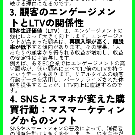
続ける理由になるのです。
3. 顧客のエンゲージメン
トとLTVの関係性
顧客生涯価値（LTV）
は、エンゲージメントの
強化によって大きく向上します。エンゲージメ
ントが高まった顧客は、
再購入率が高く、離脱
率が低下
する傾向があります。その結果、1人
あたりの顧客から得られる収益が増加し、収益
の安定性にも寄与します。
例えば、あるEC企業ではエンゲージメントの高
い顧客が、低い顧客に比べて1.7倍のLTVを持つ
というデータもあります。リアルタイムの顧客
行動データを活用し、パーソナライズされた体
験を提供することが、LTV向上に直結するので
す。
4. SNSとスマホが変えた購
買行動：マスマーケティン
グからのシフト
SNSやスマートフォンの普及によって、消費者
の購買行動は大きく変化しました。従来主流だ