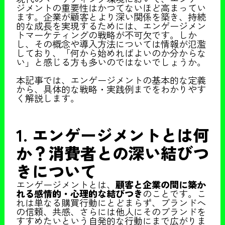
ジメントの重要性はかつてないほど高まってい
ます。企業が顧客とより深い関係を築き、持続
的な成長を実現するためには、エンゲージメン
トマーケティングの戦略が不可欠です。しか
し、その概念や導入方法については情報が氾濫
しており、「何から始めればよいのか分からな
い」と感じる方も多いのではないでしょうか。
本記事では、エンゲージメントの基本的な定義
から、具体的な戦略・実践例までをわかりやす
く解説します。
1. エンゲージメントとは何
か？消費者との深い結びつ
きについて
エンゲージメントとは、
顧客と企業の間に築か
れる感情的・心理的な結びつき
のことです。こ
れは単なる購買行動にとどまらず、ブランドへ
の信頼、共感、さらには他人にそのブランドを
すすめたいという自発的な行動にまで広がりま