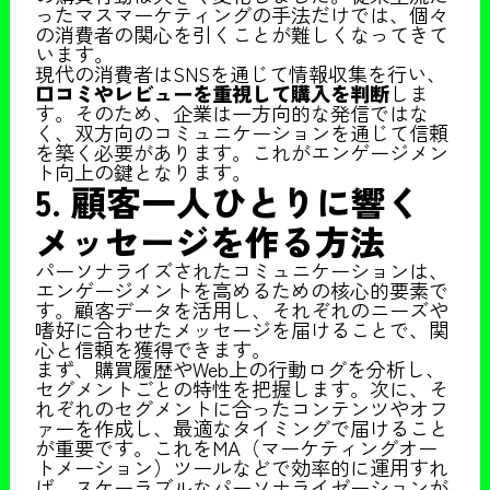
ったマスマーケティングの手法だけでは、個々
の消費者の関心を引くことが難しくなってきて
います。
現代の消費者はSNSを通じて情報収集を行い、
口コミやレビューを重視して購入を判断
しま
す。そのため、企業は一方向的な発信ではな
く、双方向のコミュニケーションを通じて信頼
を築く必要があります。これがエンゲージメン
ト向上の鍵となります。
5. 顧客一人ひとりに響く
メッセージを作る方法
パーソナライズされたコミュニケーションは、
エンゲージメントを高めるための核心的要素で
す。顧客データを活用し、それぞれのニーズや
嗜好に合わせたメッセージを届けることで、関
心と信頼を獲得できます。
まず、購買履歴やWeb上の行動ログを分析し、
セグメントごとの特性を把握します。次に、そ
れぞれのセグメントに合ったコンテンツやオフ
ァーを作成し、最適なタイミングで届けること
が重要です。これをMA（マーケティングオー
トメーション）ツールなどで効率的に運用すれ
ば、スケーラブルなパーソナライゼーションが