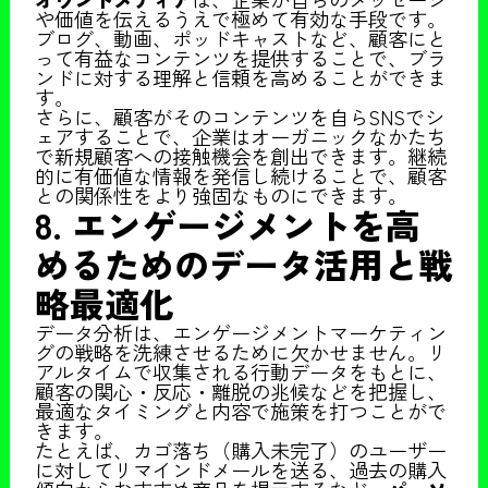
や価値を伝えるうえで極めて有効な手段です。
ブログ、動画、ポッドキャストなど、顧客にと
って有益なコンテンツを提供することで、ブラ
ンドに対する理解と信頼を高めることができま
す。
さらに、顧客がそのコンテンツを自らSNSでシ
ェアすることで、企業はオーガニックなかたち
で新規顧客への接触機会を創出できます。継続
的に有価値な情報を発信し続けることで、顧客
との関係性をより強固なものにできます。
8. エンゲージメントを高
めるためのデータ活用と戦
略最適化
データ分析は、エンゲージメントマーケティン
グの戦略を洗練させるために欠かせません。リ
アルタイムで収集される行動データをもとに、
顧客の関心・反応・離脱の兆候などを把握し、
最適なタイミングと内容で施策を打つことがで
きます。
たとえば、カゴ落ち（購入未完了）のユーザー
に対してリマインドメールを送る、過去の購入