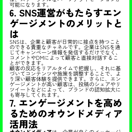
可能になります。
6. SNS運営がもたらすエン
ゲージメントのメリットと
は
SNSは、企業と顧客が日常的に接点を持つこと
のできる貴重なチャネルです。企業はSNSを通
じてキャンペーン情報を発信するだけでなく、
コメントやDMによって顧客と直接対話するこ
とができます。
顧客の反応をリアルタイムで把握し、それに基
づいてコンテンツや施策を調整することで、よ
り深い顧客体験を提供できます。さらに、エン
ゲージメントが高い顧客は、投稿のシェアやリ
ツイートなどによって、ブランドの認知拡大に
も寄与してくれます。
7. エンゲージメントを高め
るためのオウンドメディア
活用法
オウンドメディア
は、企業が自らのメッセージ