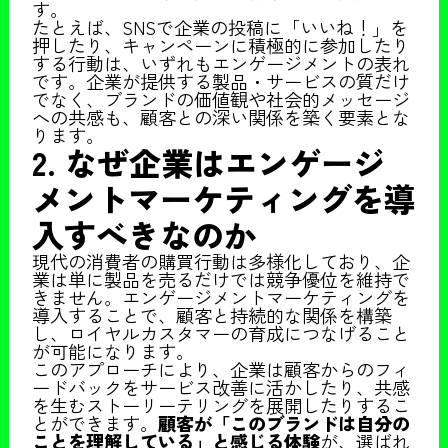
す。
たとえば、SNSで企業の投稿に「いいね！」を
押したり、キャンペーンに積極的に参加したり
する行動は、いずれもエンゲージメントの表れ
です。企業が提供する製品・サービスの質だけ
でなく、ブランドの価値観や社会的メッセージ
への共感も、顧客との深い関係を築く要素とな
ります。
2. なぜ企業はエンゲージ
メントマーケティングを導
入すべきなのか
現代の消費者の購買行動は多様化しており、企
業は単に製品を売るだけでは競争優位を維持で
きません。エンゲージメントマーケティングを
導入することで、顧客と持続的な関係を構築
し、ロイヤルカスタマーの育成につなげること
が可能になります。
このアプローチにより、企業は顧客からのフィ
ードバックをサービス改善に活かしたり、共感
を生むストーリーテリングを展開したりするこ
とができます。
顧客が「このブランドは自分の
ことを理解している」と感じる体験
が、選ばれ