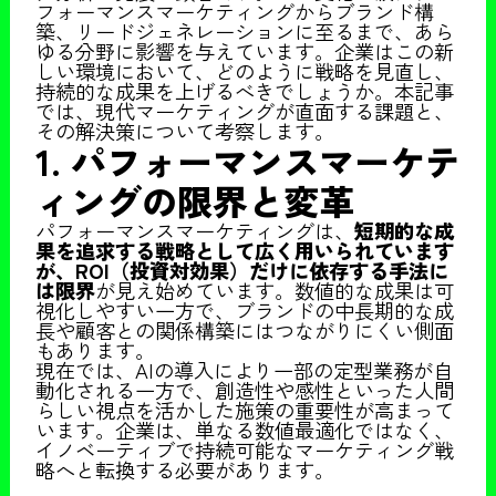
フォーマンスマーケティングからブランド構
築、リードジェネレーションに至るまで、あら
ゆる分野に影響を与えています。企業はこの新
しい環境において、どのように戦略を見直し、
持続的な成果を上げるべきでしょうか。本記事
では、現代マーケティングが直面する課題と、
その解決策について考察します。
1. パフォーマンスマーケテ
ィングの限界と変革
パフォーマンスマーケティングは、
短期的な成
果を追求する戦略として広く用いられています
が、ROI（投資対効果）だけに依存する手法に
は限界
が見え始めています。数値的な成果は可
視化しやすい一方で、ブランドの中長期的な成
長や顧客との関係構築にはつながりにくい側面
もあります。
現在では、AIの導入により一部の定型業務が自
動化される一方で、創造性や感性といった人間
らしい視点を活かした施策の重要性が高まって
います。企業は、単なる数値最適化ではなく、
イノベーティブで持続可能なマーケティング戦
略へと転換する必要があります。