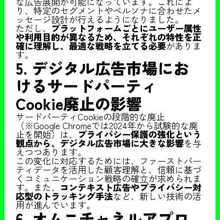
な広告展開が可能になっています。これによ
り、特定のセグメントやペルソナに合わせたメ
ッセージ設計が行えるようになりました。
ただし、
プラットフォームごとにユーザー属性
や利用目的が異なるため、それぞれの特性を正
確に理解し、最適な戦略を立てる必要
がありま
す。
5. デジタル広告市場にお
けるサードパーティ
Cookie廃止の影響
サードパーティCookieの段階的な廃止
（※Google Chromeでは2024年から試験的な廃
止を開始）は、
プライバシー保護の強化という
観点から、デジタル広告市場に大きな影響
を与
えつつあります。
この変化に対応するためには、ファーストパー
ティデータを活用した顧客理解と、信頼に基づ
くコミュニケーション戦略の確立が求められま
す。また、
コンテキスト広告やプライバシー対
応型のトラッキング手法
など、新しい技術の活
用が進んでいます。
6. オムニチャネルアプロ