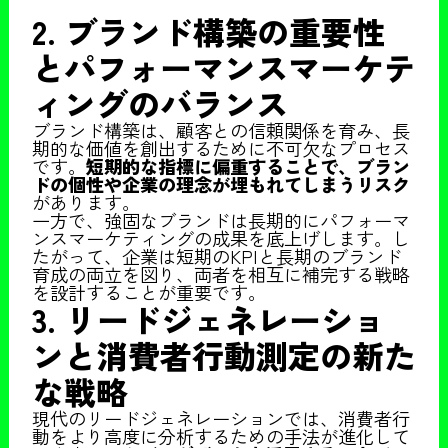
2. ブランド構築の重要性
とパフォーマンスマーケテ
ィングのバランス
ブランド構築は、顧客との信頼関係を育み、長
期的な価値を創出するために不可欠なプロセス
です。
短期的な指標に偏重することで、ブラン
ドの個性や企業の理念が埋もれてしまうリスク
があります。
一方で、強固なブランドは長期的にパフォーマ
ンスマーケティングの成果を底上げします。し
たがって、企業は短期のKPIと長期のブランド
育成の両立を図り、両者を相互に補完する戦略
を設計することが重要です。
3. リードジェネレーショ
ンと消費者行動測定の新た
な戦略
現代のリードジェネレーションでは、消費者行
動をより高度に分析するための手法が進化して