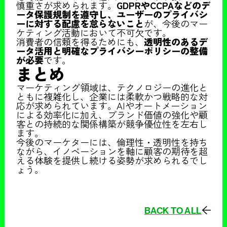
慎重さが求められます。
GDPRやCCPAなどのデ
ータ保護規制を遵守し、ユーザーのプライバシ
ーに対する配慮を怠らないこと
が、今後のマー
ケティング活動において不可欠です。
消費者の信頼を得るためにも、
透明性のあるデ
ータ活用と明確なプライバシーポリシーの整備
が必要
です。
まとめ
マーケティング領域は、テクノロジーの進化と
ともに複雑化し、企業には柔軟かつ戦略的な対
応が求められています。AIやオートメーション
による効率化に加え、ブランド価値の強化や顧
客との持続的な関係構築が競争優位性を左右し
ます。
今後のマーケターには、倫理性・透明性を持ち
ながら、イノベーションを軸に顧客の期待を超
える体験を提供し続ける姿勢が求められるでし
ょう。
BACK TO ALL