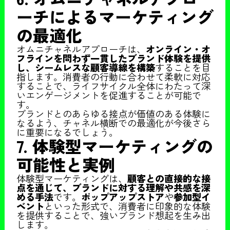
ーチによるマーケティング
の最適化
オムニチャネルアプローチは、
オンライン・オ
フラインを問わず一貫したブランド体験を提供
し、シームレスな顧客導線を構築
することを目
指します。消費者の行動に合わせて柔軟に対応
することで、ライフサイクル全体にわたって深
いエンゲージメントを促進することが可能で
す。
ブランドとのあらゆる接点が価値のある体験に
なるよう、チャネル横断での最適化が今後さら
に重要になるでしょう。
7. 体験型マーケティングの
可能性と実例
体験型マーケティングは、
顧客との直接的な接
点を通じて、ブランドに対する理解や共感を深
める手法
です。
ポップアップストア
や
参加型イ
ベント
といった形式で、消費者に印象的な体験
を提供することで、強いブランド想起を生み出
します。