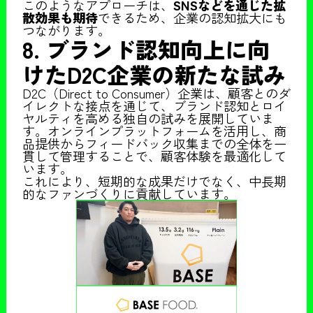
このようなアプローチは、
SNSなどを通じた拡
散効果も期待
できるため、企業の認知拡大にも
つながります。
8. ブランド認知向上に向
けたD2C企業の新たな試み
D2C（Direct to Consumer）企業は、顧客とのダ
イレクトな接点を通じて、ブランド認知とロイ
ヤルティを高める独自の試みを展開していま
す。オンラインプラットフォームを活用し、商
品提供からフィードバック収集までの全体を一
貫して管理することで、顧客体験を最適化して
います。
これにより、短期的な成果だけでなく、中長期
的なファンづくりに貢献しています。