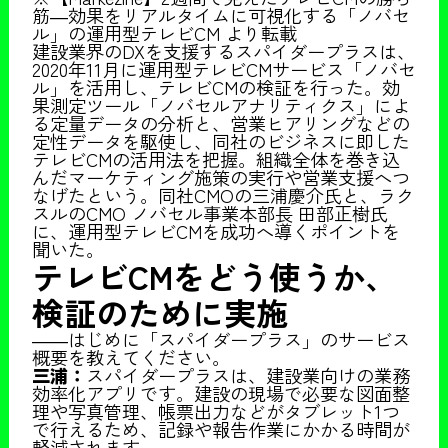
筋―効果をリアルタイムに可視化する「ノバセ
ル」の運用型テレビCM より転載
建設業界のDXを支援するスパイダープラスは、
2020年11月に運用型テレビCMサービス「ノバセ
ル」を活用し、テレビCMの検証を行った。効
果測定ツール「ノバセルアナリティクス」によ
る定量データの分析と、営業ヒアリングなどの
定性データを駆使し、同社のビジネスに即した
テレビCMの活用法を把握。組織全体を巻き込
んだマーケティング施策の実行や営業支援へつ
なげたという。同社CMOの三浦慶介氏と、ラク
スルのCMO ノバセル事業本部長 田部正樹氏
に、運用型テレビCMを成功へ導くポイントを
聞いた。
テレビCMをどう使うか、
検証のために実施
――はじめに「スパイダープラス」のサービス
概要を教えてください。
三浦：
スパイダープラスは、建設業向けの業務
効率化アプリです。建設の現場で必要な図面整
理や写真管理、帳票出力などがタブレット1つ
で行えるため、記録や報告作業にかかる時間が
軽減されます。