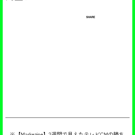
SHARE
※【Markezine】2週間で見えたテレビCMの勝ち