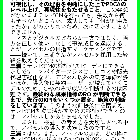
可視化し、その理由を明確にした上でPDCAの
レベル上げ、再現性をもたせること
。この発想
がないままテレビCMを行っても、失敗から何
も学べないどころか、成功しても「何が理由だ
ったか」がわからないため、次に活かすことが
できません。
マスとデジタルのどちらか一方ではなく、両
方を正しく使いこなして事業成長を達成するこ
とが、ノバセルの目指すマーケティングです。
――続いて、三浦さんがノバセルを採用した経
緯を教えてください。
三浦：
テレビCMの検証がスピーディにできる
からです。スパイダープラスは、口コミや販売
代理店経由など、デジタル以外の集客導線が多
いほか、導入後に契約ユーザーが増えていくモ
デルのため、CPAのみで成果を判断するのは困
難です。
最終的な成果指標のROIが判断できる
まで、先行のKPIをいくつか置き、施策の判断
をしています
。このような前提条件を踏まえ、
テレビCMを次に活かすための検証ができるの
は、ノバセルしかありませんでした。
――まさに「検証」の考え方を大切にされる中
で、ノバセルの導入を決定したのですね。
三浦：
はい。また、ノバセルのUIは、どの枠に
テレビCMが放送されるかの作案がシンプルで