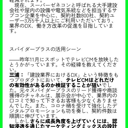
現在、スーパーゼネコンと呼ばれる大手建設
会社や屋内の設備や電気系統などを担当するサ
ブコン企業を中心に、契約社数800社、契約ユ
ーザー3万5千人以上にご利用いただいており、
業界のDX、働き方改革の促進を目指していま
す。
スパイダープラスの活用シーン
――昨年11月にスポットでテレビCMを放映した
とうかがっています。その経緯を教えてくださ
い。
三浦：
「建設業界におけるDX」という特徴をも
つプロダクトにおいて、
テレビCMはどれだけ
の有効性があるのか検証することが狙い
でし
た。元々スパイダープラスのリード獲得や商談
獲得のチャネルは、展示会が中心で、業界内の
口コミで知って下さるお客様も少なくありませ
んでした。また、コロナ禍を受けて強化したデ
ジタルプロモーションも功を奏し、契約件数は
順調に伸びています。
しかし
さらに成長角度を上げていくには、認
知浸透を通じたマーケティングミックスの設計