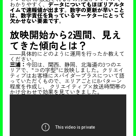
わかりやすく、
データについてもほぼリアルタ
イムで速報値が出ます
。
数字の更新が早いこと
は、数字責任を負っているマーケターにとって
欠かせない要素です
。
放映開始から2週間、見え
てきた傾向とは？
――具体的にどのように運用を行ったか教えて
ください。
三浦：
今回は、関西、静岡、北海道の3つのエ
リアで、“コの字型”に放映しました。クリエイ
ティブはお客様にスパイダープラスについて語
っていただくもので、エリアごとに8パターン
程度を作成し、 クリエイティブ×放送時間帯の
かけ合わせで効果を見ていきました。