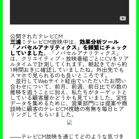
公開されたテレビCM
三浦：
テレビCM放映中は、
効果分析ツール
「ノバセルアナリティクス」を頻繁にチェック
していました
。「ノバセルアナリティクス」
は、クリエイティブ・放映番組ごとにCVをリア
ルタイムで計測してくれます。朝起きてから約
1時間おきに確認していましたね。外出先でも
スマホで見られるのも良いところです。
並行してWebサイト経由でいただいたお問い
合わせについて、前月、前週、前日比での数の
推移を追うことに加え、私たちがターゲットと
している顧客層かどうかも見ていました。定性
データを集めるために、営業部門には提案や商
談時に顧客のテレビCM視聴の有無を毎日ヒア
リングしてもらいました。
――テレビCM放映を通じてどのような気づき