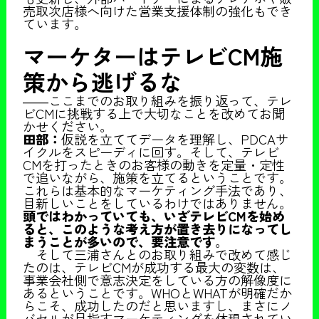
売取次店様へ向けた営業支援体制の強化もでき
ています。
マーケターはテレビCM施
策から逃げるな
――ここまでのお取り組みを振り返って、テレ
ビCMに挑戦する上で大切なことを改めてお聞
かせください。
田部：
仮説を立ててデータを理解し、PDCAサ
イクルをスピーディに回す。そして、テレビ
CMを打ったときのお客様の動きを定量・定性
で追いながら、施策を立てるということです。
これらは基本的なマーケティング手法であり、
目新しいことをしているわけではありません。
頭ではわかっていても、いざテレビCMを始め
ると、このような考え方が置き去りになってし
まうことが多いので、要注意です
。
そして三浦さんとのお取り組みで改めて感じ
たのは、テレビCMが成功する最大の変数は、
事業会社側で意志決定をしている方の解像度に
あるということです。WHOとWHATが明確だか
らこそ、成功したのだと思いますし、まさにノ
バセルが目指すマーケティングを体現されてい