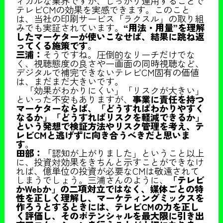
ィカルな業界ですが、しっかり運用することで
テレビCMの効果を実感できます。このこと
は、当社の印刷サービス「ラクスル」の取り組
みでも実証されています。
“用法・用量”を理解
したマーケターが使いこなせば、結果に跳ね返
ってくる施策です
。
三浦：
そうですね。圧倒的なリーチだけでな
く、視聴態度の良さや一画面の同時視聴など、
デジタルで補完できないテレビCM固有の価値
は、まだまだ大きいです。
「効果がわかりにくい」「リスクが大きい」
といった不安もありますが、
事業に責任を持つ
マーケターならば、「どうすればわかりやすく
なるか」「どうすればリスクを軽減できるか」
という発想で検証方法やリスク管理を考え、テ
レビCMと逃げずに向き合うべきだと思いま
す
。
田部：
「認知が上がりました」ということ以上
に、投資対効果をきちんと示すことができなけ
れば、億単位の投資が必要なCMは敬遠されて
しまうでしょう。三浦さんのように、
「テレビ
かWebか」の二項対立ではなく、媒体ごとの特
性を正しく理解し、マーケティングミックスを
作ろうとするときには、テレビCMの力を正し
く評価し、そのポテンシャルを最大限に引き出