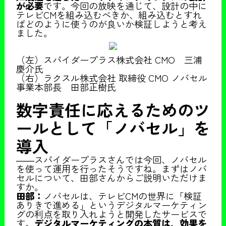
が必要
です。今回の放映を通じて、設計の中に
テレビCMを組み込むべきか、組み込むとすれ
ばどのように使うのが良いか検証しようと考え
ました。
（左）スパイダープラス株式会社 CMO 三浦
慶介氏
（右）ラクスル株式会社 取締役 CMO ノバセル
事業本部長 田部正樹氏
数字責任に応えるためのツ
ールとして「ノバセル」を
導入
――スパイダープラスさんでは今回、ノバセル
を使って運用を行ったそうですね。まずはノバ
セルについて、田部さんからご説明いただけま
すか。
田部：
ノバセルは、テレビCMの世界に「検証
ありきで進める」というデジタルマーケティン
グの利点を取り入れようと開発したサービスで
す。
デジタルマーケティングの本質は、効果を