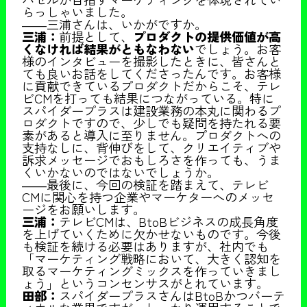
らっしゃいました。
――三浦さんは、いかがですか。
三浦：
前提として、
プロダクトの提供価値が高
くなければ結果がともなわない
でしょう。お客
様のインタビューを撮影したときに、皆さんと
ても良いお話をしてくださったんです。お客様
に貢献できているプロダクトだからこそ、テレ
ビCMを打っても結果につながっている。特に
スパイダープラスは建設業務の本丸に関わるプ
ロダクトですので、少しでも疑問を持たれる要
素があると導入に至りません。プロダクトへの
支持なしに、背伸びをして、クリエイティブや
訴求メッセージでおもしろさを作っても、うま
くいかないのではないでしょうか。
――最後に、今回の検証を踏まえて、テレビ
CMに関心を持つ企業やマーケターへのメッセ
ージをお願いします。
三浦：
テレビCMは、BtoBビジネスの成長角度
を上げていくために欠かせないものです。今後
も検証を続ける必要はありますが、社内でも
「マーケティング戦略において、大きく認知を
取るマーケティングミックスを作っていきまし
ょう」というコンセンサスがとれています。
田部：
スパイダープラスさんはBtoBかつバーテ