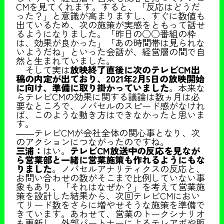
CMを見てくれます。すると、「反応はどうだ
った？」と意識が高まりますし、すぐに数値も
出ているため、次の施策が実感をともって話せ
るようになりました。「昨日の○○番組の枠
は、効果が良かった」「あの時間帯は見られな
いようだね」といった会話が、経営層の間で自
然と生まれていました。
そして実は
放映終了直後に次のテレビCM出
稿の内定が出ており、2021年2月5日の放映開始
に向け、準備に取り掛かっていました
。本来な
らテレビCMの効果に関する議論は数ヵ月は必
要なところで、ノバセルのスピード感がなけれ
ば、このような動き方はできなかったと思いま
す。
――テレビCMが会社全体の関心事となり、次
のアクションにつながったのですね。
三浦：
はい。
テレビCM放送中の反応を見なが
ら営業部と一緒に営業施策も作れるようにもな
りました
。ノバセルアナリティクスの反応と、
お問い合わせの数がそこまで比例していない事
象もあり、「それはなぜか？」を考えて営業施
策を設計した結果から、次回テレビCMにおい
てリード数をさらに増やせそうな施策を準備で
きています。あわせて、営業のトークシナリオ
も更新し、外部パートナーによるテレアポや販