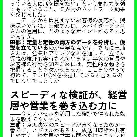
っている人に話を聞きたい」という気持ちを強
くもっていること、業界内のネットワーク効果
を感じました。
――データからは見えないお客様の反応が、興
味深いですね。田部さんは、スパイダープラス
さんの運用に、どのようなポイントがあると思
いますか。
田部：定量と定性の両方のデータを分析し、仮
説を立てている
のが重要な点です。さらに三浦
さんは、営業ヒアリングなどを通して、立てた
仮説の検証も実行されています。事象の背景や
お客様の行動を知るためには、定性的な動きを
把握することも欠かせません。ここまでやって
初めて、テレビCMを検証していると言えるの
ではないでしょうか。
スピーディな検証が、経営
層や営業を巻き込む力に
――今回ノバセルを活用した検証で得られた効
果を教えてください。
三浦：
意思決定のスピードが速くなったのが一
番です。ノバセルがあると、放送日時枠が共有
しやすく、経営層や営業も関心を持ってテレビ