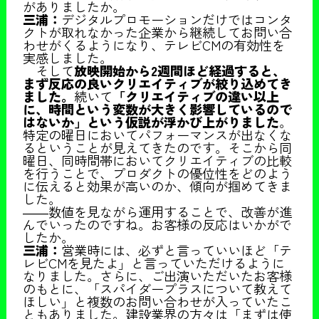
がありましたか。
三浦：
デジタルプロモーションだけではコンタ
クトが取れなかった企業から継続してお問い合
わせがくるようになり、テレビCMの有効性を
実感しました。
そして
放映開始から2週間ほど経過すると、
まず反応の良いクリエイティブが絞り込めてき
ました。
続いて
「クリエイティブの違い以上
に、時間という変数が大きく影響しているので
はないか」という仮説が浮かび上がりました
。
特定の曜日においてパフォーマンスが出なくな
るということが見えてきたのです。そこから同
曜日、同時間帯においてクリエイティブの比較
を行うことで、プロダクトの優位性をどのよう
に伝えると効果が高いのか、傾向が掴めてきま
した。
――数値を見ながら運用することで、改善が進
んでいったのですね。お客様の反応はいかがで
したか。
三浦：
営業時には、必ずと言っていいほど「テ
レビCMを見たよ」と言っていただけるように
なりました。さらに、ご出演いただいたお客様
のもとに、「スパイダープラスについて教えて
ほしい」と複数のお問い合わせが入っていたこ
ともありました。建設業界の方々は「まずは使