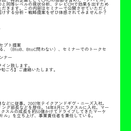
のと同等レベルの現状分析、テレビCMで効果を出すため
ただきます。この内容はセミナーで公開させていただく
届けする分析・戦略提案をぜひ体感されてみませんか？
ー
セプト提案
（BtoB、BtoC問わない）、セミナーでのトークセ
ンナー
サイン致します。
中旬ごろ】ご連絡いたします。
動などに従事。2007年テイクアンドギヴ・ニーズ入社。
ング部長などを歴任。14年8月にラクスルに入社。マー
ラクスルの成長を約50億かけてドライブしてきたマーケ
バセル」を立ち上げ、事業責任者を兼任している。