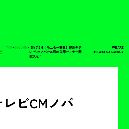
TOP
>
COLUMN
>
【限定2社！モニター募集】運用型テ
WE ARE
レビCMノバセル戦略公開セミナー開
THE 3RD AD AGENCY
催決定！
レビCMノバ