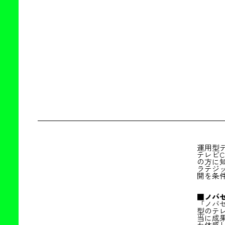
運用型
テレビ
の方に
ラテジ
開を条
■ノバ
「ノバ
型のテ
当に成
か体感