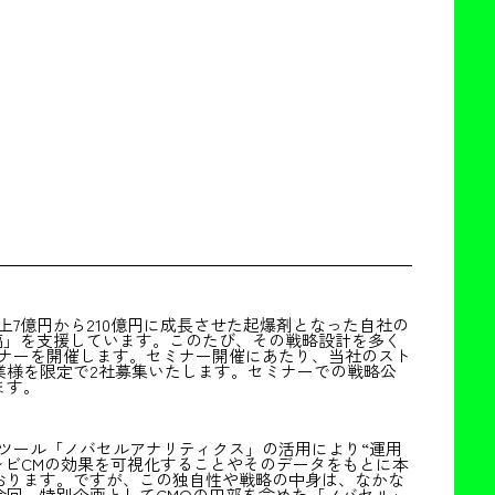
7億円から210億円に成長させた起爆剤となった自社の
稿」を支援しています。このたび、その戦略設計を多く
ミナーを開催します。セミナー開催にあたり、当社のスト
業様を限定で2社募集いたします。セミナーでの戦略公
ます。
ツール「ノバセルアナリティクス」の活用により“運用
レビCMの効果を可視化することやそのデータをもとに本
おります。ですが、この独自性や戦略の中身は、なかな
回、特別企画としてCMOの田部を含めた「ノバセル」