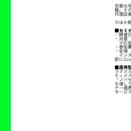
京都大
験。そ
代理店
※ほか
■セミ
・開催日時 
・対象
※広告
・参加
・会場
インタ
前にZ
■運用
ラクス
ティク
「ノバ
を通し
ナー提
サービ