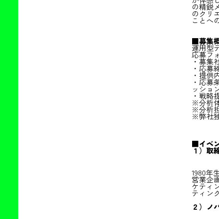
の精鋭
のクリ
ことへ
■募集
運用型
応募フ
・募集
・応募締
・提供
・応募条
ッショ
・戦略
※分析
※分析
※弊社
■イベ
１）取締
198
営業企
ケティン
ティン
２）ノ