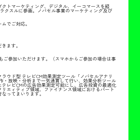
ダクトマーケティング、デジタル、イーコマースを経
にラクスルに参画。ノバセル事業のマーケティング及び
ームでご対応。
だきます。
もご参加いただけます。（スマホからご参加の場合は事
ラウド型 テレビCM効果測定ツール「ノバセルアナリ
制作・放映・分析まで一気通貫して行い、効果分析ツール
たテレビCMの広告効果測定可能にし、広告投資の最適化
クリエィティブ領域、ファイナンス領域におけるパート
行なってまいります。