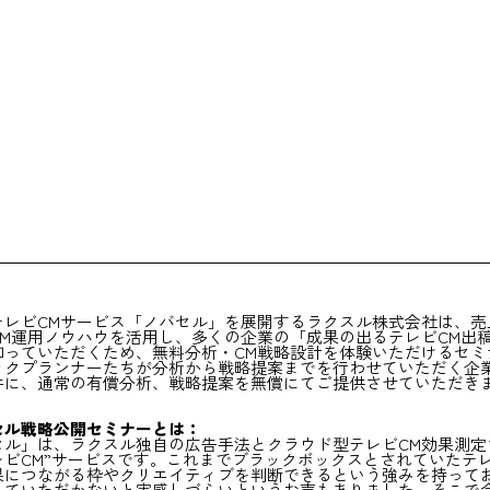
テレビCMサービス「ノバセル」を展開するラクスル株式会社は、売上
CM運用ノウハウを活用し、多くの企業の「成果の出るテレビCM出
知っていただくため、無料分析・CM戦略設計を体験いただけるセ
ックプランナーたちが分析から戦略提案までを行わせていただく企
件に、通常の有償分析、戦略提案を無償にてご提供させていただき
セル戦略公開セミナーとは：
セル」は、ラクスル独自の広告手法とクラウド型テレビCM効果測定
レビCM”サービスです。これまでブラックボックスとされていたテ
果につながる枠やクリエイティブを判断できるという強みを持って
していただかないと実感しづらいというお声もありました。そこで今