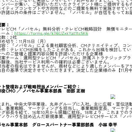
メンバーが集い、ご契約いただいたクライアント様にご提供するも
エイティブコンセプトや方向性などのご提案を無料で実施させてい
の許諾以外の条件はございません。「ノバセル」が自信をもってお
概要：
テレビCM「ノバセル」無料分析・テレビCM戦略設計 無償モニタ
ォーム：
https://forms.gle/k7i6UZxkYat1tc5K6
社数：2社
め切り：11月15日（月）
内容：「ノバセル」による貴社顧客分析、CMクリエイティブ、コン
件：テレビCM出稿をしたことがある、これから出稿を検討している、
ンへのご登壇と提案内容公開を許諾いただける企業様
提案チーム：運用型テレビCM「ノバセル」所属ストラテジックプラ
体験後、当社サービス利用への確約は必要ございません。
担当者の指名はできませんが、商材などにより適したメンバーをア
独自の基準で決定させていただきます。決定した企業様のみ【11月
ント登壇および戦略担当メンバーご紹介：
役CMO ／ ノバセル事業本部長 田部 正樹
0年生まれ。中央大学卒業後、丸井グループに入社。主に広報・宣伝活
画、事業戦略、マーケティングを担当し、事業戦略室長、マーケティ
グ部長を経て、16年10月から現職に就任。18年より、これまでの
グノウハウを詰め込んだ新規事業、運用型テレビCMサービス「ノ
バセル事業本部 グロースパートナー事業部部長 小林 幸平