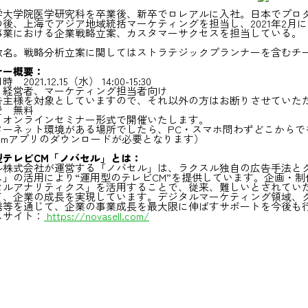
学大学院医学研究科を卒業後、新卒でロレアルに入社。日本でプロ
の後、上海でアジア地域統括マーケティングを担当し、2021年2月
事業における企業戦略立案、カスタマーサクセスを担当している。
数名。戦略分析立案に関してはストラテジックプランナーを含むチ
ナー概要：
2021.12.15（水） 14:00-15:30
 経営者、マーケティング担当者向け
主様を対象としていますので、それ以外の方はお断りさせていた
費 無料
 オンラインセミナー形式で開催いたします。
ーネット環境がある場所でしたら、PC・スマホ問わずどこからで
oomアプリのダウンロードが必要となります）
型テレビCM「ノバセル」とは：
ル株式会社が運営する「ノバセル」は、ラクスル独自の広告手法とク
ス」の活用により“運用型のテレビCM”を提供しています。企画・
セルアナリティクス」を活用することで、従来、難しいとされてい
て、企業の成長を実現しています。デジタルマーケティング領域、
携等を通じて、企業の事業成長を最大限に伸ばすサポートを今後も
スサイト：
https://novasell.com/