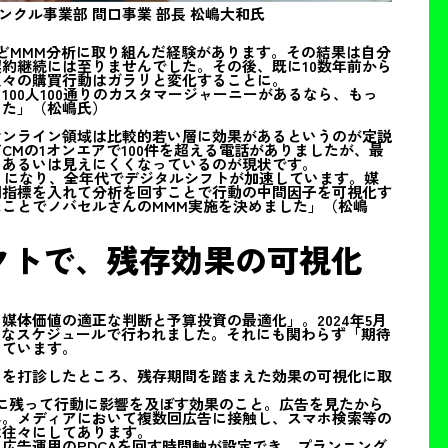
ンクル事業部 間口事業 部長 松嶋大和氏
ほどMMM分析に取り組んだ経験があります。その結果は自分
約継続には至りませんでした。その後、既に10数年前から
人々の購買行動はガラリと変化することに。
00人100通りのカスタマージャーニーがあるなら、もっ
した」（松嶋氏）
オンライン領域は比較的若い層に効果があるというのが定説
Mの1オンエアで100件を超える電話がありましたが、最
、あるいは見えにくくなっているのが現状です。
ようになり、全年代でデジタルシフトが加速しています。媒
間指標を入れて分析を回すことで行動の中間因子を可視化す
ことでノバセルさんのMMM実施を決めました」（松嶋
クトで、残存効果の可視化
体価値の適正な判断と予算投資の最適化」。2024年5月
トなスケジュールで行われました。それにも関わらず「期待
しています。
トを打診したところ、残存期間を踏まえた効果の可視化に取
に残って行動に影響を及ぼす効果のこと。広告を見たから
ん。メディアにおいて複数回広告に接触し、スマホ検索等の
は往々にしてあります。
広告運用のPDCAを回す時間軸が設定でき、プランニング