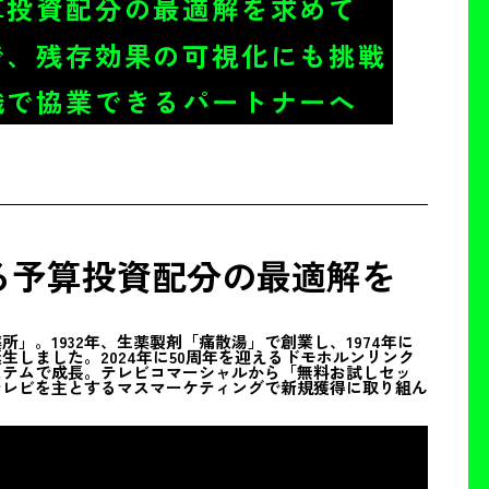
算投資配分の最適解を求めて
で、残存効果の可視化にも挑戦
識で協業できるパートナーへ
る予算投資配分の最適解を
」。1932年、生薬製剤「痛散湯」で創業し、1974年に
しました。2024年に50周年を迎えるドモホルンリンク
ステムで成長。テレビコマーシャルから「無料お試しセッ
テレビを主とするマスマーケティングで新規獲得に取り組ん