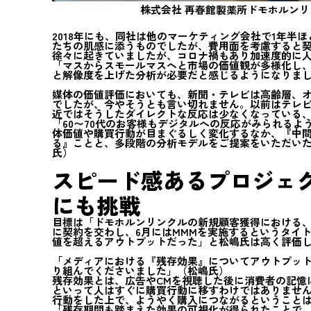
株式会社 再春館製薬所ドモホルンリ
2018年にも、同社は他のマーケティング会社で1年半
たちの肌感に添うものでしたが、費用面を考慮すると契
徐々に起きていましたが、コロナ禍もあり加速度的に
「マスからスモールマスへと市場の価値観が多様化し、1
と解像度を上げた分析が必要だと感じるようになりま
媒体の価値評価においても、新聞・テレビは高齢層、
でしたが、今やそうとも言い切れません。以前はテレビC
近ではそうしたダイレクトな反応は少なくなっている
「60〜70代のお客様もデジタルへの反応がみられる
体価値や購買行動が目まぐるしく変化するなか、『中
る』ことと、多段階の分析モデルをご提案をいただいた
氏）
スピード感あるプロジェ
にも挑戦
目標は「ドモホルンリンクルの新規顧客獲得における、媒
に契約を交わし、6月にはMMMを実施するというタイ
値を超えるアウトプットだった」と松嶋氏は高く評価
「メディアにおける『残存効果』についてアウトプッ
り組んでくださいました」（松嶋氏）
残存効果とは、広告やCMを視聴した後に消費者の記憶
といって人はすぐに購買行動に移すわけではありませ
行動をした上で、ようやく購入につながるということ
「残存期間も踏まえた効果の可視化が得られたことで、