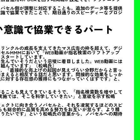
ノバセル側が調整に対応することも。追加のデータ等を提供
意識で協業できたことで、期日通りのスピーディーなプロジ
い意識で協業できるパート
ンリンクルの成長を支えてきたマス広告の枠を超えて、デジ
セルMMMにおいて「WEB動画が指名検索のリフトアップ
もスタートしています。
生んでいそうだという示唆に着目しました。WEB動画には
り組んでいます」（松嶋氏）
で、「直接的な売上げの起因が見えづらい分野だからと言っ
踏まえると相反する話だと思います。間接的な効果をしっか
代に対する存在感の獲得にもつながっていくはずです」と、
がることも見えてきているそうで、「指名検索数を増やして
実施では、そこを科学していきたい」と意欲を示す松嶋
ジェクトに向き合うノバセルと、それを凌駕するほどのスピ
らも総合的に品質を高める努力をお互いが怠らず、より精
ありたいです」という松嶋氏の言葉から、ノバセルへの期待