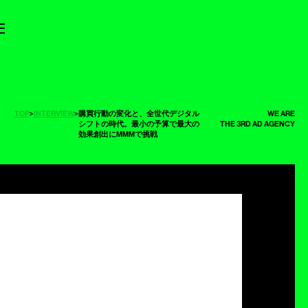
TOP
>
INTERVIEW
>
購買行動の変化と、全世代デジタル
WE ARE
シフトの時代。最小の予算で最大の
THE 3RD AD AGENCY
効果創出にMMMで挑戦
ー