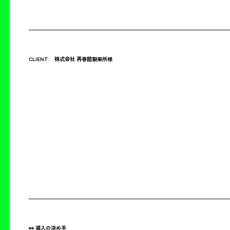
CLIENT:
株式会社 再春館製薬所様
👀 導入の決め手