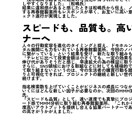
しやすくなりました」（松嶋氏）
結果に違和感があると感じたときは松嶋氏から伝え、
する再春館製薬所もレスポンスが早く、お互いに高い
ェクト遂行が実現しました。
スピードも、品質も。高
ナーへ
人々の行動変容を進化のタイミングと捉え、ドモホル
タル展開にも力をいれている再春館製薬所。今回のノバ
に繋がっている」という結果を受け、新たな取り組み
「テレビに比べて投資金額は小さくても、一定の効果を
伸び代がありそうだと感じ、早速拡大の為の検証に取
さらに、SNS領域における取組などに対しても積極的
て取り組まないというのは、今の生活者の購買行動を
りと可視化できれば、プロジェクトの継続と新しい世
続けます。
指名検索数を上げていくことがビジネスの成長につな
いくにはどんな新しい因子が必要なのか。次回のMMM
氏。
『スピードも品質』として、速い速度でも真摯にプロ
ード感でMMM分析に取り組む再春館製薬所。「これか
度高いアウトプットを提供し合える協業パートナーで
の高さがうかがえました。