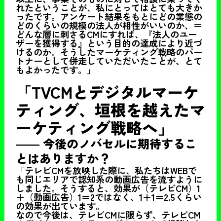
れたということが、私にとってはとても大きか
ったです。アンケート結果をもとにどの業態の
どのくらいの規模の法人が相性がいいのか、＝
どんな層に刺さるCMにすれば、『法人のユー
ザーを獲得する』という目的の達成により近づ
けるのか。そうしたマーケティング戦略のパー
トナーとして併走していただいたことが、とて
もよかったです。」
「TVCMとデジタルマーケ
ティング、垣根を越えたマ
ーケティング戦略へ」
――
今後のノバセルに期待するこ
とはありますか？
「テレビCMを放映した際に、私たちはWEBで
も同じエリアで認知系の動画広告を流すように
しました。そうすると、効果が（テレビCM）1
＋（動画広告）1＝2ではなく、1＋1＝2.5くらい
の効果が出ています。
なので今後は、テレビCMに限らず、テレビCM