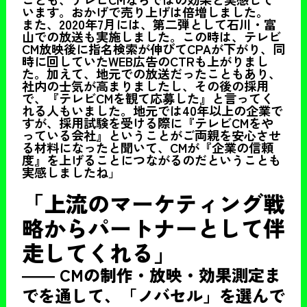
います。おかげで売り上げは倍増しました。
また、2020年7月には、第二弾として石川・富
山での放送も実施しました。この時は、テレビ
CM放映後に指名検索が伸びてCPAが下がり、同
時に回していたWEB広告のCTRも上がりまし
た。加えて、地元での放送だったこともあり、
社内の士気が高まりましたし、その後の採用
で、『テレビCMを観て応募した』と言ってく
れる人もいました。地元では40年以上の企業で
すが、採用試験を受ける際に『テレビCMをや
っている会社』ということがご両親を安心させ
る材料になったと聞いて、CMが『企業の信頼
度』を上げることにつながるのだということも
実感しましたね」
「上流のマーケティング戦
略からパートナーとして伴
走してくれる」
――
CMの制作・放映・効果測定ま
でを通して、「ノバセル」を選んで