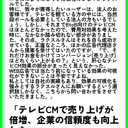
ルでした。
特に、我々が獲得したいユーザーは、法人のお
客様です。テレビを観ている方の中には、当然
段ボールを必要としている法人の方もいるでし
ょう。しかし、それまでBtoB向けのテレビCM
はほとんどなかったので、費用対効果を考えた
時に、なかなか踏み切れない部分がありまし
た。その点、ラクスルさんはそれを自ら成功さ
せている。正直なところ、ほかの広告代理店さ
んから提案を受けてはいたのですが、『で、そ
れだけお金をかけてコンバージョン(売り上げ)
はどれくらい上がるの？』という、肝心なテレ
ビCM効果の部分がまったく見えなかった。
WEB広告では当たり前になっている効果の可視
化ができないことは不安ですよね。
私としては自社の実績もあり、効果の可視化を
強みとするラクスルさんにお願いするという選
択肢しかなく、こちらから問い合わせをさせて
いただきました。」
「テレビCMで売り上げが
倍増、企業の信頼度も向上