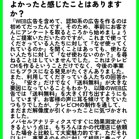
よかったと感じたことはあります
か？
「WEB広告を含めて、認知系の広告を作るのは
初めてだったんです。そのため、事前にお客さ
んにアンケートを取るところから始めましょう
とご提案いただいたのですが、これまで使って
くださっている人たちに対して『なぜ使ってく
れているのか』を聞くことはあっても、使わな
い人たちに対して『なぜ使わないのか？』を尋
ねることはしていませんでした。これはテレビ
CMを作るということだけでなく、今後の事業
にもプラスになる発見がたくさんありました。
また、利用してくださっている人たちの回答か
ら、『安さ』だけでなく『送料無料』が大きな
要因になっていることもわかり、以降のWEB広
告では『送料無料』を大きく打ち出すようにも
しています。お客様の声に耳を傾けてきていた
つもりでしたが、テレビCMの制作を通して、
まだまだ解像度が引くかったことに気づかされ
ました。
ノバセルアナリティクスですぐに効果測定がで
きるという点は、もちろんほかの代理店に依頼
した場合と比較して大変魅力的です。ただそれ
以上に、事業そのものに対して相談に乗ってく