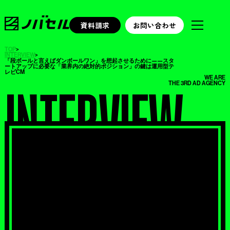
資料請求
お問い合わせ
TOP
>
INTERVIEW
>
「段ボールと言えばダンボールワン」を想起させるために——スタ
ートアップに必要な「業界内の絶対的ポジション」の鍵は運用型テ
レビCM
WE ARE
THE 3RD AD AGENCY
INTERVIEW
/ インタビュー