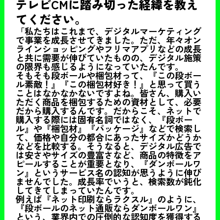
テレビCMに踏み切った経緯を教え
てください。
「私たちはこれまで、デジタルマーケティング
で事業を成長させてきました。ただ、年々オン
ラインショッピングやフリマアプリなどの成長
と共に需要が伸びていたものの、デジタル施策
の限界も感じるようになっていたんです。
そもそも段ボールや梱包材って、『この段ボー
ル素敵！』『この梱包材好き！』と思って買う
ことはなかなかないですよね。皆さん、購入い
ただく商品を梱包するための資材として、必要
だから購入するんです。だからこそ、ネットで
購入する際には固有名詞ではなく、『段ボー
ル』や『梱包材』『パッケージ』などで検索し
て、価格や自分の都合にあったサイズかどうか
などを比較する。そうなると、デジタル広告で
は安さやサイズの豊富さなど、商品の特徴をア
ピールすることが重要となり、『ダンボールワ
ン』というサービス名の認知が思うように伸び
ませんでした。成長率でいうと、検索数が鈍化
してきてしまっていたんです。
例えば『ネット印刷ならラクスル』のように、
『段ボールのネット通販ならダンボールワン』
という、業界内での圧倒的な認知度を獲得する