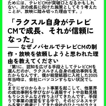
ためには、テレビCMが突破口となるかもしれ
ない。次の成長に向けた施策としてそう考えた
ことが、放映に踏み切った理由です。」
「ラクスル自身がテレビ
CMで成長、それが信頼に
なった」
――
なぜノバセルでテレビCMの制
作・放映を依頼しようと思われた理
由を教えてください
「第1に、認知を広げる手段としてテレビCMを
選んだのが、ラクスルさん自身の成功事例を見
たからなんです。僕が能登紙器に入社した2005
年当時は、会社にパソコンすらない状況でし
た。
まさにゼロからネット事業を起こして、他業界
の成功事例を学びながら通販サイトや自動見積
もりシステムなど作り上げてきたんです。手探
りで事業の運営をする中で、そのビジネスモデ
ルを常に参考にしてきた会社のひとつがラクス