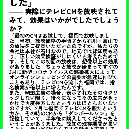
した」
―― 実際にテレビCMを放映されて
みて、効果はいかがでしたでしょう
か？
「最初のCMはお試しで、福岡で放映しまし
た。当初、放映価格の手頃さから石川・富山で
の放映をご提案いただいたのですが、私たちの
会社は本社が石川なので、地元では認知度もあ
り、正しい効果検証がしにくいと考えたためで
す。そしてこの初回の放映は、想像以上の効果
がありました。ちょうど放映が始まってすぐの
3月に新型コロナウイルスの感染拡大によって
オンラインショッピングの需要が急速に伸びた
こともあり、テレビCMを流した福岡では、指
名検索が倍以上に増えたんです。
また、WEB広告の場合、表示されたその時クリ
ックしない限り、後々になってその広告がきっ
かけで再度検索したという方はほとんどいない
のですが、2月に福岡でテレビCMを観たという
方が、その時のCMから『ダンボールワン』を
記憶していて、半年後に購入してくださったと
いうことがありました。認知の残存期間が長い
ことも、テレビCMならではの効果と実感して