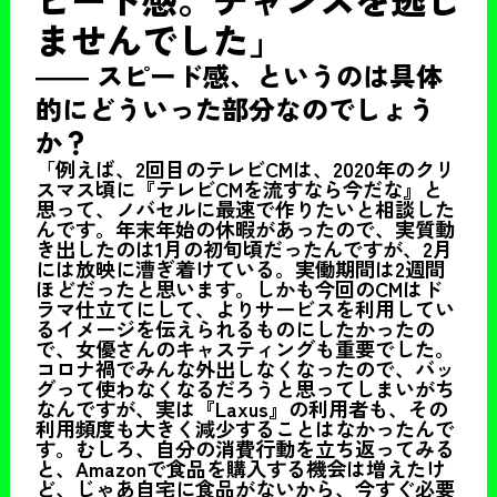
ませんでした」
――
スピード感、というのは具体
的にどういった部分なのでしょう
か？
「例えば、2回目のテレビCMは、2020年のクリ
スマス頃に『テレビCMを流すなら今だな』と
思って、ノバセルに最速で作りたいと相談した
んです。年末年始の休暇があったので、実質動
き出したのは1月の初旬頃だったんですが、2月
には放映に漕ぎ着けている。実働期間は2週間
ほどだったと思います。しかも今回のCMはド
ラマ仕立てにして、よりサービスを利用してい
るイメージを伝えられるものにしたかったの
で、女優さんのキャスティングも重要でした。
コロナ禍でみんな外出しなくなったので、バッ
グって使わなくなるだろうと思ってしまいがち
なんですが、実は『Laxus』の利用者も、その
利用頻度も大きく減少することはなかったんで
す。むしろ、自分の消費行動を立ち返ってみる
と、Amazonで食品を購入する機会は増えたけ
ど、じゃあ自宅に食品がないから、今すぐ必要