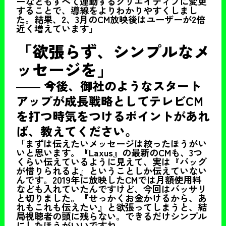
ーなどもすべて連動するクリエイティブに変更
することで、導線をよりわかりやすくしまし
た。結果、2、3月のCM放映後はユーザーが2倍
近く増えています」
「欲張らず、シンプルなメ
ッセージを」
――
今後、御社のようなスタート
アップが成長戦略としてテレビCM
を打つ時気をつけるポイントがあれ
ば、教えてください。
「まずは伝えたいメッセージは絞ったほうがい
いと思います。『Laxus』の最新のCMも、3つ
くらい伝えているように見えて、実は『バッグ
が借りられるよ』ということしか伝えていない
んです。2019年に放映したCMでは月額使用料
なども入れていたんですけど、今回はバッサリ
と切りました。『せっかくお金かけるから、あ
れもこれも伝えたい』と欲張ってしまうと、結
局視聴者の頭に残らない。できるだけシンプル
にしたほうがいいですね。