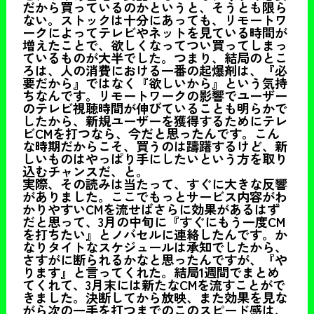
だから買っているのかというと、そうとも限ら
ない。ストックは十分にあっても、リモートワ
ークによってテレビやネットを見ている時間が
増えたことで、欲しくなってつい買ってしまっ
ているものが大半でした。つまり、結局のとこ
ろは、人の消費における一番の起爆剤は、『必
要だから』ではなく『欲しいから』という気持
ちなんです。リモートワークの影響でユーザー
のテレビ視聴時間が伸びていることも明らかで
したから、新規ユーザーを獲得するためにテレ
ビCMを打つなら、今だと思ったんです。こん
な時期だからこそ、買うのは躊躇するけど、新
しいものはやっぱり手にしたいという方を取り
込むチャンスだ、と。
実際、その読みは当たって、すぐに大きな反響
がありました。ここでもっとサービス内容がわ
かりやすいCMを流せばさらに効果があるはず
だと思って、3月の中旬に『すぐにもう一度CM
を打ちたい』とノバセルに連絡したんです。か
なりタイトなスケジュールは承知でしたから、
さすがに断られるかなと思ったんですが、『や
ります』と言ってくれた。結局1週間でまとめ
てくれて、3月末には新たなCMを流すことがで
きました。決断してから放映、また効果を見な
がら次の一手を打つまでのこのスピード感は、