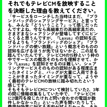
それでもテレビCMを放映すること
を決断した理由を教えてください。
「サービスをローンチした当時はまだ、『ブラ
ンドバッグのシェアリングサービス』と言って
も、みんな『どういうこと？』って感じだった
んですよね。今なら高級車だの高級家具だの、
さまざまなシェアリングが登場してすぐにピン
とくると思うんですが、『Laxus』の認知を広
げるよりも『ブランドバッグのシェア』『ブラ
ンドバッグの使い放題』という概念そのものの
認知を広げるほうが先ではないかと、二の足を
踏んでいたんです。テレビCMの15秒という枠の
中でサービスの概念そのものを理解させて、か
つ『Laxus』を認知させるのは難しい。シェア
リングサービスそのものの認知がある程度広ま
ったタイミングと、バッグが大量に入荷できる
ことがきまったタイミングが重なって、ようや
く最初のテレビCMの放映に踏み切れたという
感じです。
そもそもテレビCMについて検討していた2、3年
の間に情報収集をしていた中で、『テレビCM
に2億円を投じたけれど問い合わせの電話が数
件しかなかった』といった声を聞いたりして、
費用対効果に対する不安が拭えなかった。それ