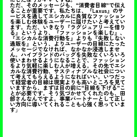
ただ、そのメッセージも、“消費者目線”で伝え
ることが重要です。私たちは、『Laxus』のサ
ービスを通してエシカルに良質なファッション
を楽しむ体験をユーザーに届けたいと考えてい
ます。ただ、いきなり『ラグジュアリーを借り
る』というより、『ファッションを楽しむ』、
『エシカルな消費行動を』よりも『失敗しない
通販を』という、よりユーザーの目線にたった
メッセージでなければ、なかなか浸透しませ
ん。ハイブランドのバッグを失敗なくいろいろ
使いまわせるようになることで、ファッション
をより気軽に楽しむ人が増える。その先でエシ
カルな消費行動、サスティナブルな社会につい
て考えてもらえるようになればいい。いつだっ
て経営者の目線は現実よりも高いところを見て
いますから、まずは目の前に“目線を下げる”こ
とが必要です。そう気づかせてくれたのも、田
部さんなんですよ。事業パートナーとして正し
い方向に導いてくれることも心強く思っていま
す」