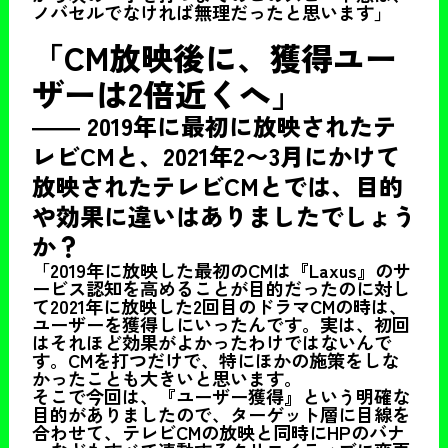
ノバセルでなければ無理だったと思います」
「CM放映後に、獲得ユー
ザーは2倍近くへ」
――
2019年に最初に放映されたテ
レビCMと、2021年2〜3月にかけて
放映されたテレビCMとでは、目的
や効果に違いはありましたでしょう
か？
「2019年に放映した最初のCMは『Laxus』のサ
ービス認知を高めることが目的だったのに対し
て2021年に放映した2回目のドラマCMの時は、
ユーザーを獲得しにいったんです。実は、初回
はそれほど効果がよかったわけではないんで
す。CMを打つだけで、特にほかの施策をしな
かったことも大きいと思います。
そこで今回は、『ユーザー獲得』という明確な
目的がありましたので、ターゲット層に目線を
合わせて、テレビCMの放映と同時にHPのバナ