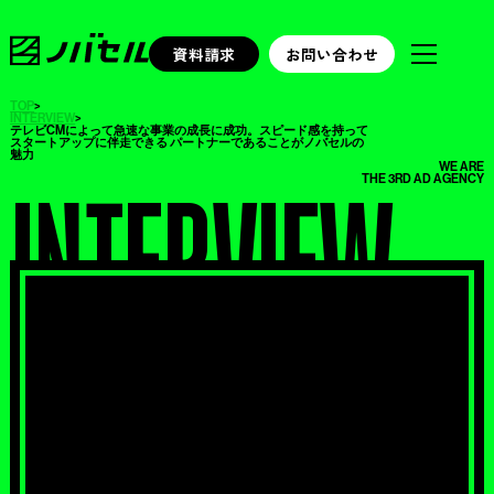
資料請求
お問い合わせ
TOP
>
INTERVIEW
>
テレビCMによって急速な事業の成長に成功。スピード感を持って
スタートアップに伴走できる パートナーであることがノバセルの
魅力
WE ARE
THE 3RD AD AGENCY
INTERVIEW
/ インタビュー