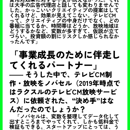
は大手の広告代理店と話しても変わりませんで
した。かっこいいクリエイティブの提案はして
くれるけど、効果が見えてこない。テレビCM
って、クリエイティブの中身だけでなく、どの
番組に当てるか、時間帯はどうか、放映地域は
どうするかなど、変数が多すぎて、仮説が立て
づらい。投資額の割にリスクしか感じられなか
ったんです」
「事業成長のために伴走し
てくれるパートナー」
――
そうした中で、テレビCM制
作・放映をノバセル（2019年時点で
はラクスルのテレビCM放映サービ
ス）に依頼された、“決め手”はな
んだったのでしょうか？
「ノバセルは、変数を整理してデータ化して
出すところまでやってくれて、しかも低料金で
検証もできる。スタートアップにとっては、う