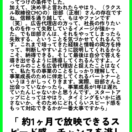
ってつけの条件でした。
加えて、決め手と言われたらやはり、（ラクス
ル取締役CMOの）田部（正樹）さんの存在です
ね。信頼を通り越して、もはやファンです
（笑）。広告代理店の方って、社長の作りたい
ものを作って失敗しているイメージが強かっ
た。でも田部さんは、それをやってしまったら
失敗する、ということを気づかせてくれるんで
す。これまで培ってきた経験と情報の両方を持
って、判断しやすいように説明してくれるから
こそ、納得できる。そして最後は自分で答えを
導き出せるように誘導してくれるんですよ。ノ
バセルのことを広告代理店と捉えたことはなく
て、私たちの事業のことをしっかり理解して、
事業成長のために伴走してくれるパートナーと
いうほうがしっくりきます。実際、田部さんと
出会っていなかったら、事業成長が1年は遅れ
ていたんじゃないかと思うんです。スタートア
ップにとってはやはり、タイミングをいかに逃
さないか、そのためにどれくらいスピード感を
もって対応できるかが一番大事ですから」
「 約1ヶ月で放映できるス
ピード感。チャンスを逃し